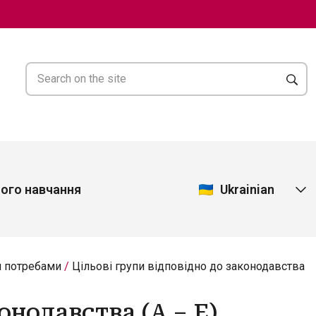
Ukrainian
ного навчання
и потребами
Цільові групи відповідно до законодавства
онодавства (A – E)