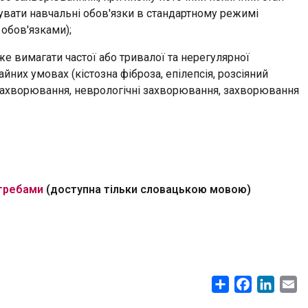
увати навчальні обов'язки в стандартному режимі
обов'язками);
 вимагати частої або тривалої та нерегулярної
йних умовах (кістозна фіброза, епілепсія, розсіяний
і захворювання, неврологічні захворювання, захворювання
отребами
(доступна тільки словацькою мовою)
Share
Facebook
Linke
E