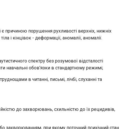
кі є причиною порушення рухливості верхніх, нижніх
ла і кінцівок - деформації, аномалії, аномалії.
утистичного спектру без розумової відсталості
ати навчальні обов'язки в стандартному режимі;
уднощами в читанні, письмі, лічбі, слуханні та
ійкістю до захворювань, схильністю до їх рецидивів,
або захворюванням, при якому поточний психічний стан