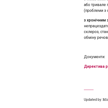
або тривале 
(проблеми з 
з хронічним
непрацездатн
склероз, ста
обміну речови
Документи:
Директива р
Updated by:
Mi