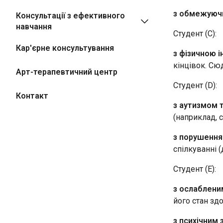
з обмежуюч
Консультації з ефективного
навчання
Студент (C):
Кар'єрне консультування
з фізичною 
кінцівок. Сюд
Арт-терапевтичний центр
Студент (D):
Контакт
з аутизмом 
(наприклад, 
з порушення
спілкуванні (
Студент (E):
з ослаблени
його стан зд
з психічним