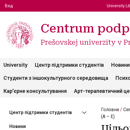
Top m
Používateľské menu
Вхід
University Li
Centrum podp
Prešovskej univerzity v P
University
Центр підтримки студентів
Новини
Студенти з іншокультурного середовища
Психо
Кар'єрне консультування
Арт-терапевтичний ц
Головна
Ce
Центр підтримки студентів
(A – E)
Цільо
Новини