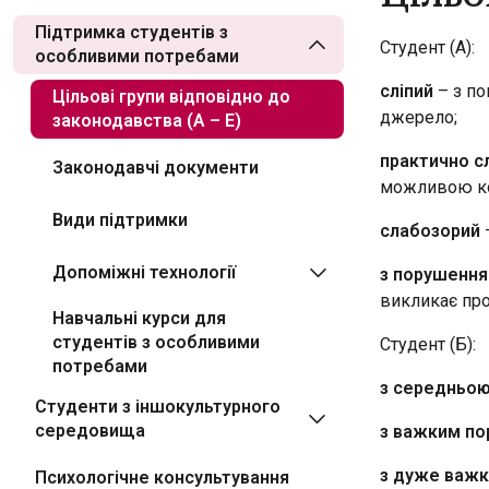
Підтримка студентів з
Студент (А):
особливими потребами
сліпий
– з п
Цільові групи відповідно до
джерело;
законодавства (A – E)
практично с
Законодавчі документи
можливою кор
Види підтримки
слабозорий
Допоміжні технології
з порушення
викликає про
Навчальні курси для
студентів з особливими
Студент (Б):
потребами
з середньою
Студенти з іншокультурного
середовища
з важким по
з дуже важк
Психологічне консультування