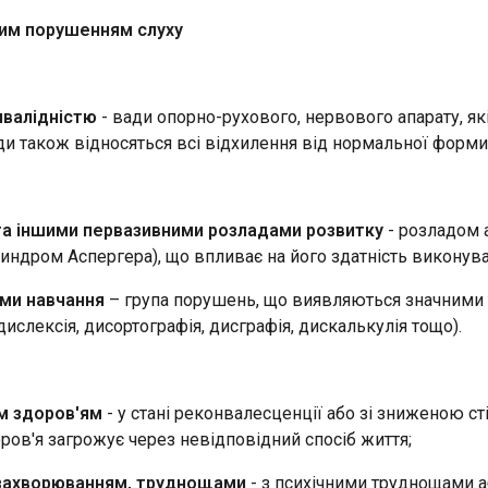
им порушенням слуху
інвалідністю
- вади опорно-рухового, нервового апарату, я
и також відносяться всі відхилення від нормальної форми ті
та іншими первазивними розладами розвитку
- розладом а
синдром Аспергера), що впливає на його здатність виконув
ми навчання
– група порушень, що виявляються значними тр
дислексія, дисортографія, дисграфія, дискалькулія тощо).
м здоров'ям
- у стані реконвалесценції або зі зниженою ст
оров'я загрожує через невідповідний спосіб життя;
 захворюванням, труднощами
- з психічними труднощами 