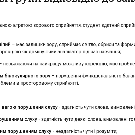
овною втратою зорового сприйняття, студент здатний сприй
ліпий
– має залишки зору, сприймає світло, обриси та форм
екцією як домінуючий аналізатор під час навчання;
– незважаючи на найкращу можливу корекцію, має проблем
м бінокулярного зору
– порушення функціонального балансу 
блеми в просторовому сприйнятті.
 вагою порушення слуху
- здатність чути слова, вимовлені
рушенням слуху
- здатність чути деякі слова, вимовлені го
им порушенням слуху
- нездатність чути і розуміти;