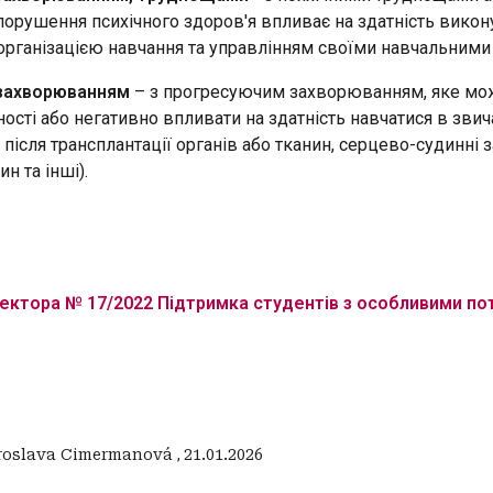
порушення психічного здоров'я впливає на здатність викон
організацією навчання та управлінням своїми навчальними 
 захворюванням
– з прогресуючим захворюванням, яке може
ості або негативно впливати на здатність навчатися в звича
н після трансплантації органів або тканин, серцево-судинн
н та інші).
ектора № 17/2022 Підтримка студентів з особливими п
roslava Cimermanová
,
21.01.2026