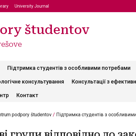
enu
Перейти до основного вмісту
brary
University Journal
ory študentov
rešove
Підтримка студентів з особливими потребами
логічне консультування
Консультації з ефектив
ентр
Контакт
ntrum podpory študentov
Підтримка студентів з особливим
ві групи відповідно до зак