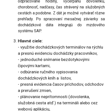
odpracované hodiny, vyčerpanú dovolenku,
chorobnosť, nadčasy, čas strávený na služobných
cestách a podobne. Z dát je možné vytvárať rôzne
prehľady. Po spracovaní mesačnej závierky sa
dochádzkové dáta integrujú do mzdového
systému SAP.
Hlavné ciele:
- využitie dochádzkových terminálov na rýchlu
a presnú evidenciu dochádzky pracovníkov,
- jednoduché snímanie bezdotykovými
čipovými kartami,
- odbúranie ručného vypisovania
dochádzkových kníh a listov,
- presná evidencia časov príchodov, odchodov
a prerušení zmien,
- plánovanie neprítomnosti (dovolenka,
služobná cesta atď.) na termináli alebo cez
webovú aplikáciu,