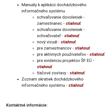
Manuály k aplikácii dochádzkového
informačného systému
schvaľovanie dovoleniek -
zamestnanec -
stiahnuť
schvaľovanie dovoleniek -
schvaľovateľ -
stiahnuť
nový vizuál -
stiahnuť
pre zamestnancov -
stiahnuť
pre aktívnych používateľov -
stiahnuť
pre evidenciu projektov ŠF EÚ -
stiahnuť
tlačové zostavy -
stiahnuť
Zoznam skratiek dochádzkového
informačného systému -
stiahnuť
Kontaktné informácie: