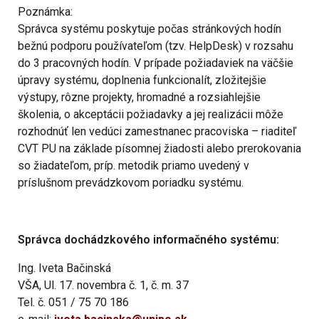
Poznámka:
Správca systému poskytuje počas stránkových hodín
bežnú podporu používateľom (tzv. HelpDesk) v rozsahu
do 3 pracovných hodín. V prípade požiadaviek na väčšie
úpravy systému, doplnenia funkcionalít, zložitejšie
výstupy, rôzne projekty, hromadné a rozsiahlejšie
školenia, o akceptácii požiadavky a jej realizácii môže
rozhodnúť len vedúci zamestnanec pracoviska – riaditeľ
CVT PU na základe písomnej žiadosti alebo prerokovania
so žiadateľom, príp. metodik priamo uvedený v
príslušnom prevádzkovom poriadku systému.
Správca dochádzkového informačného systému:
Ing. Iveta Bačinská
VŠA, Ul. 17. novembra č. 1, č. m. 37
Tel. č. 051 / 75 70 186