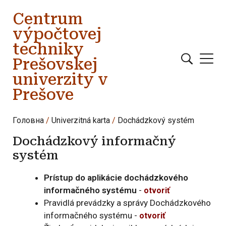
Перейти до основного вмісту
Centrum
výpočtovej
techniky
Prešovskej
univerzity v
Prešove
Головна
Univerzitná karta
Dochádzkový systém
Dochádzkový informačný
systém
Prístup do aplikácie dochádzkového
informačného systému
-
otvoriť
Pravidlá prevádzky a správy Dochádzkového
informačného systému -
otvoriť