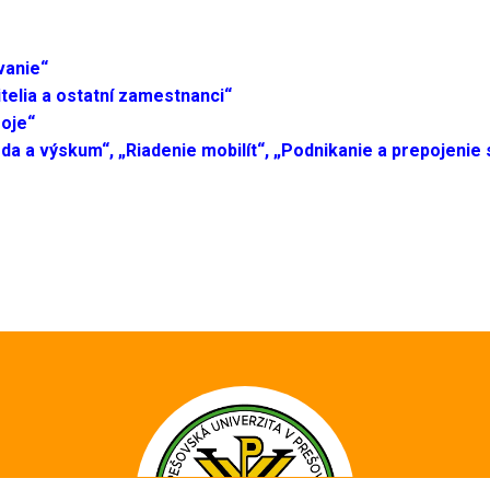
ovanie“
itelia a ostatní zamestnanci“
roje“
eda a výskum“, „Riadenie mobilít“, „Podnikanie a prepojenie 