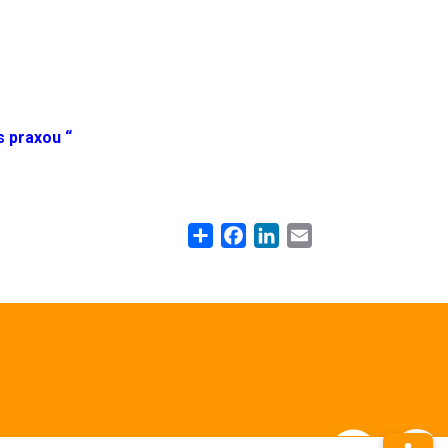
s praxou “
Share
Facebook
LinkedIn
Email