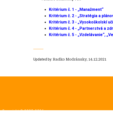
Kritérium č. 1 - „Manažment“
Kritérium č. 2 - „Stratégia a plán
Kritérium č. 3 - „Vysokoškolskí uč
Kritérium č. 4 - „Partnerstvá a zd
Kritérium č. 5 - „Vzdelávanie“, „V
Updated by:
Radko Modránsky
,
14.12.2021
Copyright © 2005-2026