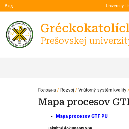
Top m
Používateľské menu
Вхід
University Li
Gréckokatolíck
Prešovskej univerzit
Головна
Rozvoj
Vnútorný systém kvality
Mapa procesov GT
Mapa procesov GTF PU
Fakultné dokumenty VSK