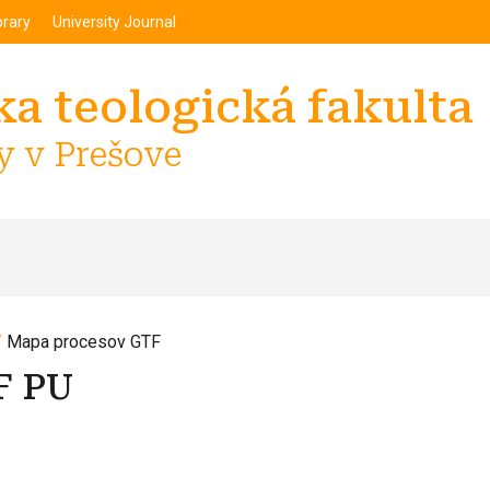
enu
Перейти до основного вмісту
brary
University Journal
a teologická fakulta
y v Prešove
Mapa procesov GTF
F PU