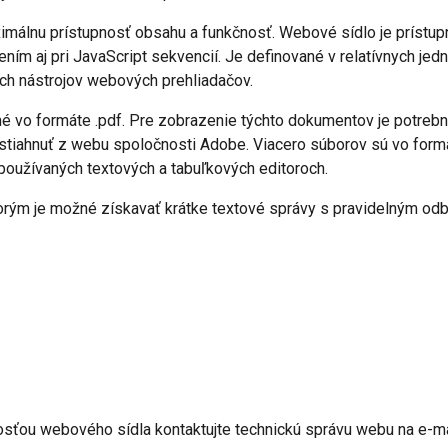
málnu prístupnosť obsahu a funkčnosť. Webové sídlo je prístupn
ím aj pri JavaScript sekvencií. Je definované v relatívnych je
h nástrojov webových prehliadačov.
né vo formáte .pdf. Pre zobrazenie týchto dokumentov je potreb
stiahnuť z webu spoločnosti Adobe. Viacero súborov sú vo formátoch 
používaných textových a tabuľkových editoroch.
rým je možné získavať krátke textové správy s pravidelným od
sťou webového sídla kontaktujte technickú správu webu na e-ma