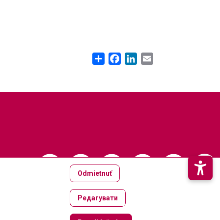
Share
Facebook
LinkedIn
Email
Odmietnuť
Редагувати
Zrušiť súhlas