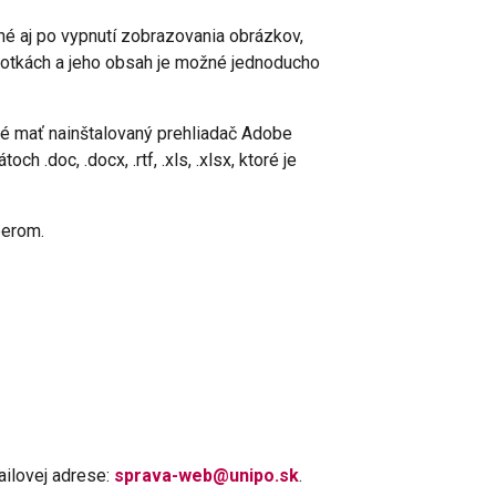
é aj po vypnutí zobrazovania obrázkov,
dnotkách a jeho obsah je možné jednoducho
né mať nainštalovaný prehliadač Adobe
.doc, .docx, .rtf, .xls, .xlsx, ktoré je
berom.
ilovej adrese:
sprava-web@unipo.sk
.