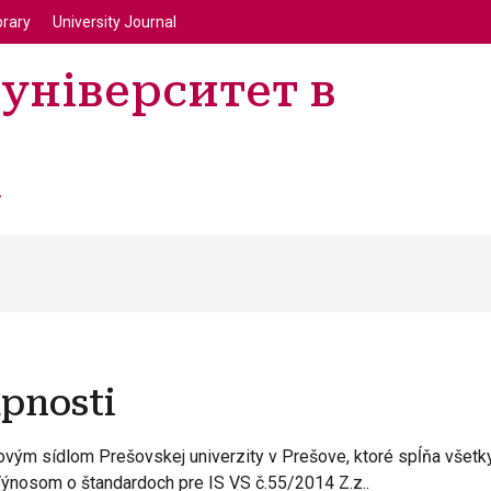
enu
Перейти до основного вмісту
brary
University Journal
університет в
а
upnosti
ým sídlom Prešovskej univerzity v Prešove, ktoré spĺňa všetky
ýnosom o štandardoch pre IS VS č.55/2014 Z.z..