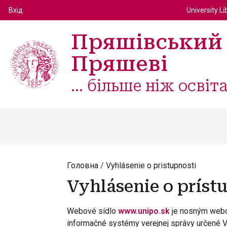
Top m
Používateľské menu
Вхід
University Li
Пряшівський 
Пряшеві
... більше ніж освіт
Головна
Vyhlásenie o pristupnosti
Vyhlásenie o príst
Webové sídlo
www.unipo.sk
je nosným webov
informačné systémy verejnej správy určené V