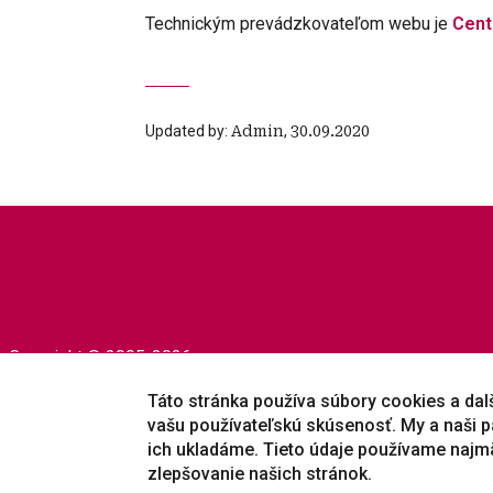
Technickým prevádzkovateľom webu je
Cent
Updated by:
Admin
,
30.09.2020
Copyright © 2005-2026
University of Prešov in Prešov
|
Created by
ActivIT
Táto stránka používa súbory cookies a dalši
vašu používateľskú skúsenosť. My a naši p
ich ukladáme. Tieto údaje používame najm
zlepšovanie našich stránok.