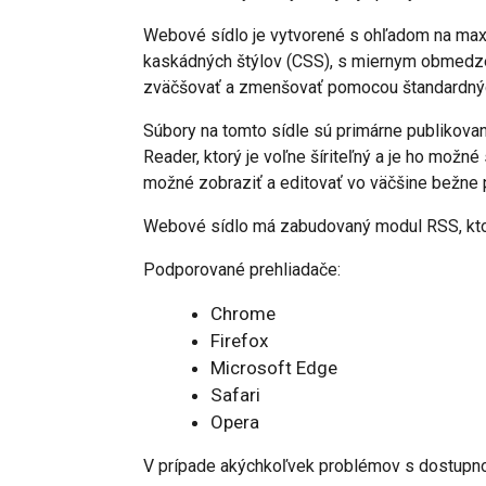
Webové sídlo je vytvorené s ohľadom na maxi
kaskádných štýlov (CSS), s miernym obmedzen
zväčšovať a zmenšovať pomocou štandardnýc
Súbory na tomto sídle sú primárne publikova
Reader, ktorý je voľne šíriteľný a je ho možné 
možné zobraziť a editovať vo väčšine bežne 
Webové sídlo má zabudovaný modul RSS, kto
Podporované prehliadače:
Chrome
Firefox
Microsoft Edge
Safari
Opera
V prípade akýchkoľvek problémov s dostupno