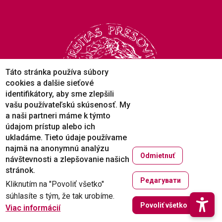
Táto stránka používa súbory
cookies a dalšie sieťové
identifikátory, aby sme zlepšili
vašu používateľskú skúsenosť. My
a naši partneri máme k týmto
údajom prístup alebo ich
ukladáme. Tieto údaje používame
najmä na anonymnú analýzu
Copyright © 2005-2026
Odmietnuť
návštevnosti a zlepšovanie našich
University of Prešov in Prešov
stránok.
Created by
ActivIT
Редагувати
Kliknutím na "Povoliť všetko"
súhlasíte s tým, že tak urobíme.
Zruši
Povoliť všetko
Viac informácií