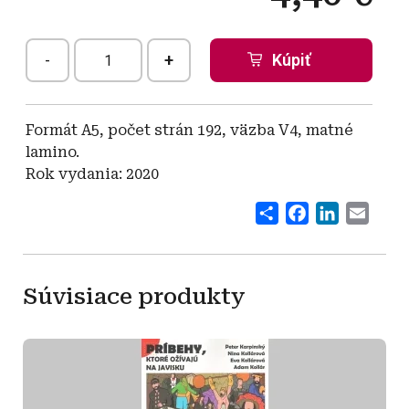
-
+
Formát A5, počet strán 192, väzba V4, matné
lamino.
Rok vydania: 2020
Share
Facebook
LinkedI
Emai
Súvisiace produkty