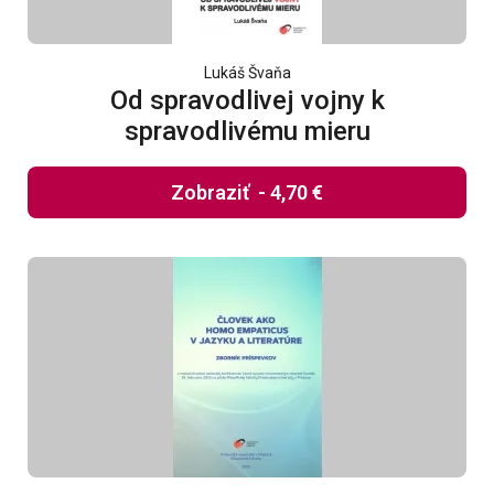
Lukáš Švaňa
Od spravodlivej vojny k
spravodlivému mieru
Zobraziť
-
4,70 €