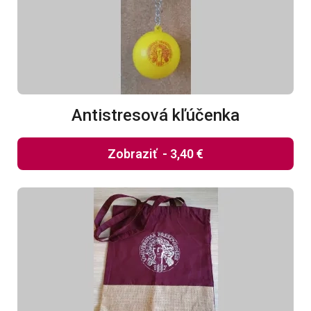
Antistresová kľúčenka
Zobraziť
-
3,40 €