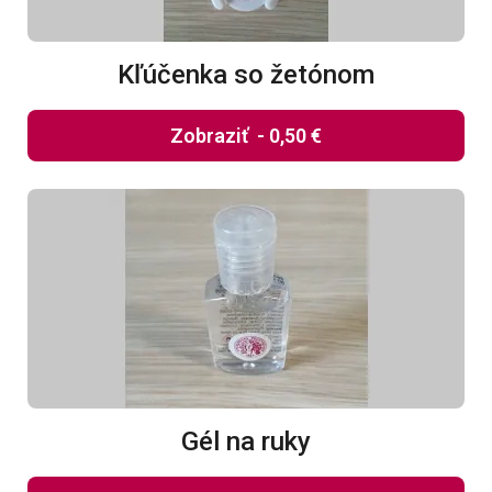
Kľúčenka so žetónom
Zobraziť
-
0,50 €
Gél na ruky