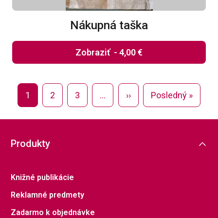
Nákupná taška
Zobraziť
-
4,00 €
Stránkovanie
Ďalšia strana
Posled
1
2
3
…
››
Posledný »
Produkty
Knižné publikácie
Reklamné predmety
Zadarmo k objednávke