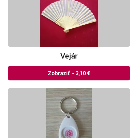
Vejár
Zobraziť
-
3,10 €