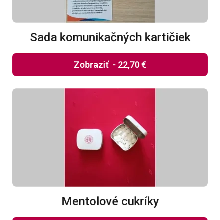
Sada komunikačných kartičiek
Zobraziť
-
22,70 €
Mentolové cukríky