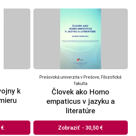
Prešovská univerzita v Prešove, Filozofická
fakulta
vojny k
Človek ako Homo
mieru
empaticus v jazyku a
literatúre
 €
Zobraziť
-
30,50 €