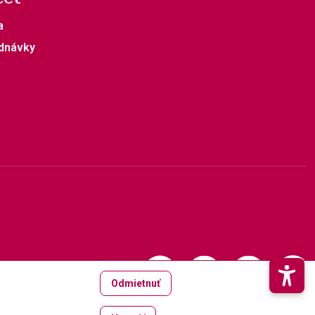
a
dnávky
Odmietnuť