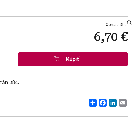
Cena s DPH
6,70 €
rán 284.
Share
Facebook
Linked
Ema