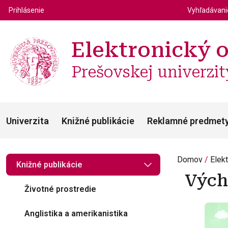
Top m
Používateľské menu
Prihlásenie
Vyhľadávan
Elektronický 
Prešovskej univerzit
Univerzita
Knižné publikácie
Reklamné predmet
Domov
Elek
Knižné publikácie
Vých
Životné prostredie
Anglistika a amerikanistika