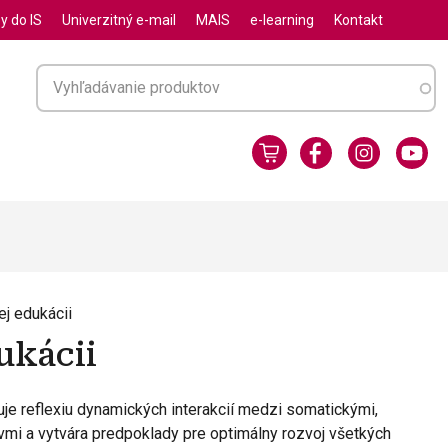
y do IS
Univerzitný e-mail
MAIS
e-learning
Kontakt
ej edukácii
ukácii
uje reflexiu dynamických interakcií medzi somatickými,
vmi a vytvára predpoklady pre optimálny rozvoj všetkých