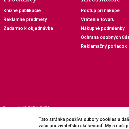
Knižné publikácie
Postup pri nákupe
Reklamné predmety
Vrátenie tovaru
Zadarmo k objednávke
Nákupné podmienky
Ochrana osobných úd
Reklamačný poriadok
Copyright © 2005-2026
Prešovská univerzita v Prešove
|
Created by
ActivIT
Táto stránka používa súbory cookies a dalši
vašu používateľskú skúsenosť. My a naši p