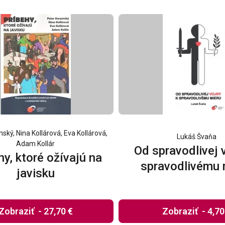
nský, Nina Kollárová, Eva Kollárová,
Lukáš Švaňa
Adam Kollár
Od spravodlivej 
hy, ktoré ožívajú na
spravodlivému 
javisku
Zobraziť
-
27,70 €
Zobraziť
-
4,70