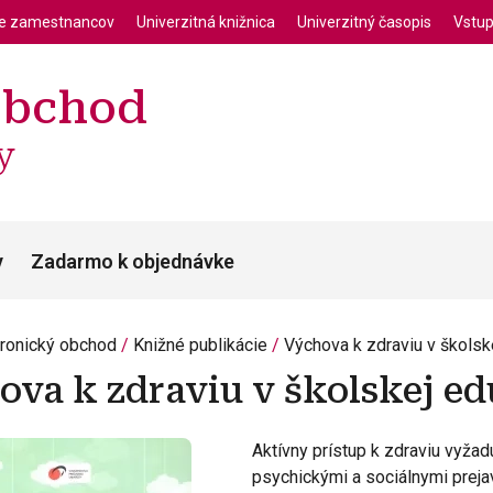
enu
Skočiť na hlavný obsah
ie zamestnancov
Univerzitná knižnica
Univerzitný časopis
Vstup
obchod
y
y
Zadarmo k objednávke
tronický obchod
Knižné publikácie
Výchova k zdraviu v školsk
ova k zdraviu v školskej ed
Aktívny prístup k zdraviu vyžad
psychickými a sociálnymi preja