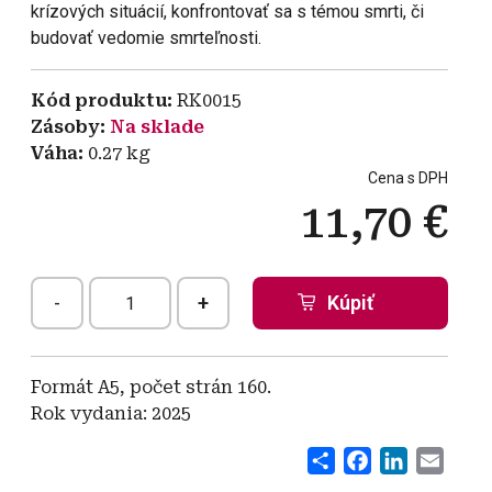
krízových situácií, konfrontovať sa s témou smrti, či
budovať vedomie smrteľnosti.
Kód produktu
RK0015
Zásoby
Na sklade
Váha
0.27
kg
Cena s DPH
11,70 €
-
+
Formát A5, počet strán 160.
Rok vydania: 2025
Share
Facebook
LinkedI
Emai