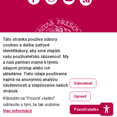
Táto stránka používa súbory
cookies a dalšie sieťové
identifikátory, aby sme zlepšili
vašu používateľskú skúsenosť. My
a naši partneri máme k týmto
údajom prístup alebo ich
ukladáme. Tieto údaje používame
najmä na anonymnú analýzu
Odmietnuť
návštevnosti a zlepšovanie našich
Copyright © 2005-2026
stránok.
Prešovská univerzita v Prešove
Upraviť
Kliknutím na "Povoliť všetko"
Created by
ActivIT
súhlasíte s tým, že tak urobíme.
Zruši
Povoliť všetko
Viac informácií