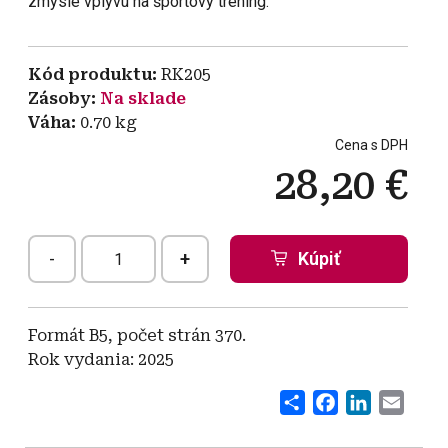
zmysle vplyvu na športový tréning.
Kód produktu
RK205
Zásoby
Na sklade
Váha
0.70
kg
Cena s DPH
28,20 €
-
+
Formát B5, počet strán 370.
Rok vydania: 2025
Share
Facebook
LinkedI
Emai