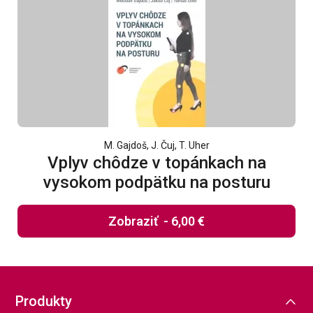
M. Gajdoš, J. Čuj, T. Uher
Vplyv chôdze v topánkach na
vysokom podpätku na posturu
Zobraziť
-
6,00 €
Produkty