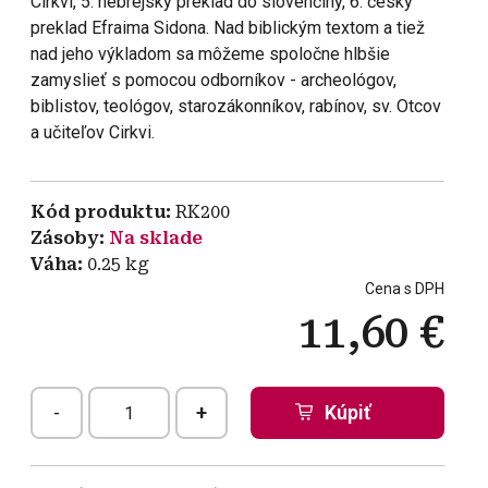
Cirkvi, 5. hebrejský preklad do slovenčiny, 6. český
preklad Efraima Sidona. Nad biblickým textom a tiež
nad jeho výkladom sa môžeme spoločne hlbšie
zamyslieť s pomocou odborníkov - archeológov,
biblistov, teológov, starozákonníkov, rabínov, sv. Otcov
a učiteľov Cirkvi.
Kód produktu
RK200
Zásoby
Na sklade
Váha
0.25
kg
Cena s DPH
11,60 €
-
+