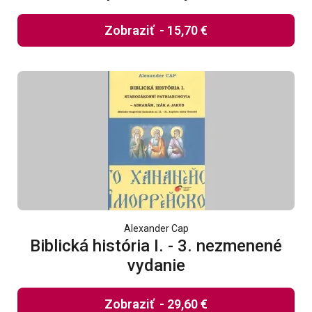
Zobraziť
-
15,70 €
Alexander Cap
Biblická história I. - 3. nezmenené
vydanie
Zobraziť
-
29,60 €