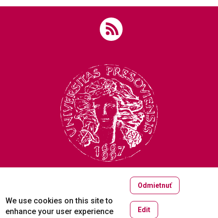
Odmietnuť
Copyright © 2005-2026
We use cookies on this site to
University of Prešov in Prešov
Edit
enhance your user experience
Created by
ActivIT