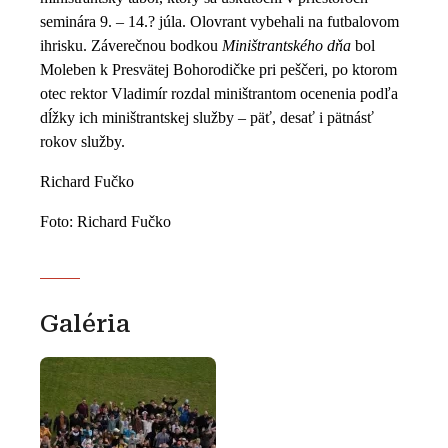
seminára 9. – 14.? júla. Olovrant vybehali na futbalovom
ihrisku. Záverečnou bodkou
Miništrantského dňa
bol
Moleben k Presvätej Bohorodičke pri peščeri, po ktorom
otec rektor Vladimír rozdal miništrantom ocenenia podľa
dĺžky ich miništrantskej služby – päť, desať i pätnásť
rokov služby.
Richard Fučko
Foto: Richard Fučko
Galéria