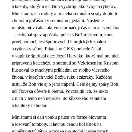
a talenty, ktorými ich Boh vyzbrojil ako svojich rytierov.
Miništranti, ich rodiny a priatelia seminára si sily doplnili
chutným guľášom v seminárnej jedálni. Následne
miništrantov čakal aktívno-formačný čas v areáli seminára
– nechýbal spev apoštola, práca s Božím slovom, kurz
prvej pomoci, test športových i liturgických znalostí
a rytiersky súboj. Priateľov GKS poobede čakal
v kaplnke špirituál otec Jozef Harvilko, ktorý mal pre nich
pripravenú katechézu o stretnutí so Vzkrieseným Kristom.
Ilustroval to mnohými príkladmi zo svojho vlastného
života, v ktorých videl Božiu ruku i zázraky. Každého
uistil, že Boh vie aj o jeho trápení. Celé dejiny spásy Boh
učí človeka dôvere k Nemu. Povzbudil ich, že nikto
z nich v tento deň neprišiel do kňazského seminára
a kaplnky náhodou.
Miništranti si dali vonku pauzu vo forme olovrantu
a losovaní tomboly. Hlavnou cenou bol lístok na
miništrantský tábor, ktorý sa uskutoční v priestoroch