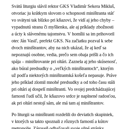
Svätú liturgiu slávil rektor GKS Vladimír Sekera Mikluš,
otvoriac ju krátkym slovom o schopnosti miništranta stáť
vo svätyni tak blízko pri kňazovi, že vidí aj jeho chyby –
vypadnutú stranu či myšlienku, ale aj príklady zbožnosti
a úcty k slávenému tajomstvu. V homílii sa im prihovoril
otec Ján Vasiľ, prefekt GKS. Na začiatku pozval k sebe
dvoch miništrantov, aby na nich ukázal, že aj keď sa
nepoznajú osobne, vedia, prečo sem obaja prišli a čo ich
spája – miništrovanie pri oltári. Zaznela aj jeho skúsenosť,
ako búral predsudky o „veľkých miništrantoch“, ktorým
už podľa niektorých miništrantská košeľa nepasuje. Práve
jeho príklad zlomil mnohé predsudky a od toho času stáli
pri oltári aj dospelí miništranti. Vo svojej predchádzajúcej
farnosti ľudí učil, že kňazovo srdce je naplnené radosťou,
ak pri oltári nestojí sám, ale má tam aj miništrantov.
Po liturgii sa miništranti rozdelili do deviatich skupiniek,
v ktorých sa takto spoznali z rôznych farností a kútov
metropolie. Zároveň odhaľovali svoje silné stránky