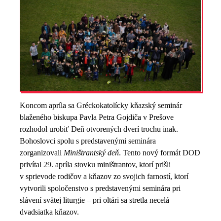
Koncom apríla sa Gréckokatolícky kňazský seminár
blaženého biskupa Pavla Petra Gojdiča v Prešove
rozhodol urobiť Deň otvorených dverí trochu inak.
Bohoslovci spolu s predstavenými seminára
zorganizovali
Miništrantský deň
. Tento nový formát DOD
privítal 29. apríla stovku miništrantov, ktorí prišli
v sprievode rodičov a kňazov zo svojich farností, ktorí
vytvorili spoločenstvo s predstavenými seminára pri
slávení svätej liturgie – pri oltári sa stretla necelá
dvadsiatka kňazov.