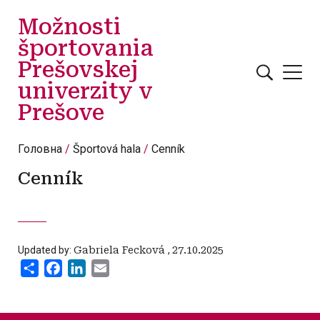
Перейти до основного вмісту
Možnosti
športovania
Prešovskej
univerzity v
Prešove
Головна
Športová hala
Cenník
Cenník
Updated by:
Gabriela Fecková
,
27.10.2025
Share
Facebook
LinkedIn
Email