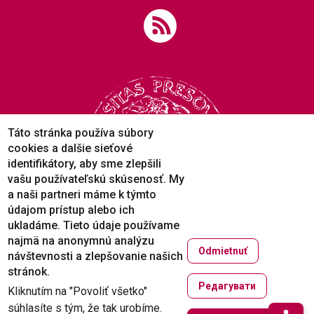
Táto stránka používa súbory
cookies a dalšie sieťové
identifikátory, aby sme zlepšili
vašu používateľskú skúsenosť. My
a naši partneri máme k týmto
údajom prístup alebo ich
ukladáme. Tieto údaje používame
najmä na anonymnú analýzu
Odmietnuť
návštevnosti a zlepšovanie našich
Copyright © 2005-2026
stránok.
University of Prešov in Prešov
Редагувати
Kliknutím na "Povoliť všetko"
Created by
ActivIT
súhlasíte s tým, že tak urobíme.
Zruši