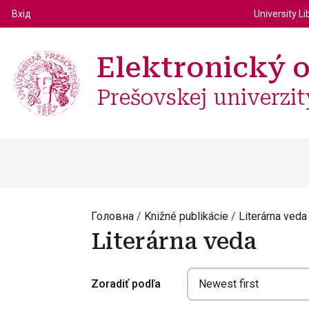
Top m
Používateľské menu
Вхід
University Li
Elektronický 
Prešovskej univerzit
Головна
Knižné publikácie
Literárna veda
Literárna veda
Zoradiť podľa