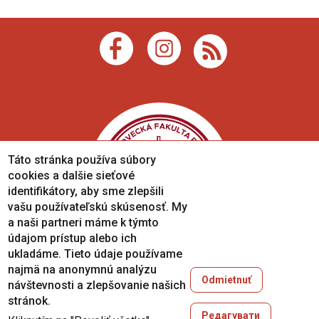
Táto stránka používa súbory
cookies a dalšie sieťové
identifikátory, aby sme zlepšili
vašu používateľskú skúsenosť. My
a naši partneri máme k týmto
údajom prístup alebo ich
ukladáme. Tieto údaje používame
najmä na anonymnú analýzu
Odmietnuť
návštevnosti a zlepšovanie našich
Copyright © 2005-2026
stránok.
University of Prešov in Prešov
Редагувати