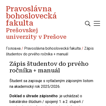
Перейти до основного вмісту
Pravoslávna
bohoslovecká
fakulta
Prešovskej
univerzity v Prešove
Головна
Pravoslávna bohoslovecká fakulta
Zápis
študentov do prvého ročníka + manuál
Zápis študentov do prvého
ročníka + manuál
Študent sa zapisuje s vytlačeným zápisným listom
na akademický rok 2025/2026.
Doklad o úhrade zápisného
je uchádzač o
bakalárske štúdium / spojený 1. a 2. stupeň /