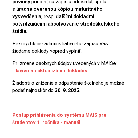
povinný
priniesť na zápis a odovzdať spolu
s
úradne overenou kópiou maturitného
vysvedčenia,
resp.
ďalšími dokladmi
potvrdzujúcimi absolvovanie stredoškolského
štúdia.
Pre urýchlenie administratívneho zápisu Vás
žiadame doklady vopred vyplniť.
Pri zmene osobných údajov uvedených v MAISe:
Tlačivo na aktualizáciu dokladov
Žiadosti o zníženie a odpustenie školného je možné
podať najneskôr do
30. 9. 2025
.
Postup prihlásenia do systému MAIS pre
študentov 1. ročníka - manuál