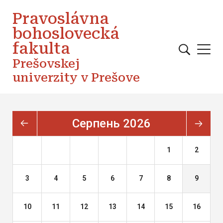
Перейти до основного вмісту
Pravoslávna
bohoslovecká
fakulta
Prešovskej
univerzity v Prešove
серпень 2026
1
2
3
4
5
6
7
8
9
10
11
12
13
14
15
16