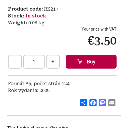
Product code
RK217
Stock
In stock
Weight
0.08
kg
Your price with VAT
€3.50
-
+
Formát A5, počet strán 124.
Rok vydania: 2025
Share
Facebook
Mastodo
Emai