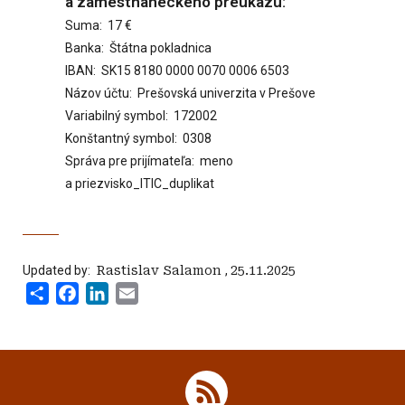
a zamestnaneckého preukazu:
Suma: 17 €
Banka: Štátna pokladnica
IBAN: SK15 8180 0000 0070 0006 6503
Názov účtu: Prešovská univerzita v Prešove
Variabilný symbol: 172002
Konštantný symbol: 0308
Správa pre prijímateľa: meno
a priezvisko_ITIC_duplikat
Updated by:
‍ Rastislav Salamon
,
25.11.2025
Share
Facebook
LinkedIn
Email