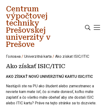
Перейти до основного вмісту
Centrum
výpočtovej
techniky
Prešovskej
univerzity v
Prešove
Головна
Univerzitná karta
Ako získat ISIC/ITIC
Ako získať ISIC/ITIC
AKO ZÍSKAŤ NOVÚ UNIVERZITNÚ KARTU ISIC/ITIC
Nastúpili ste na PU ako študent alebo zamestnanec a
neviete kam mate ísť, čo si mate doniesť, koľko máte
zaplatiť a čo všetko máte obehať aby ste dostali ISIC
alebo ITIC kartu? Práve na tejto stránke sa to dozviete.