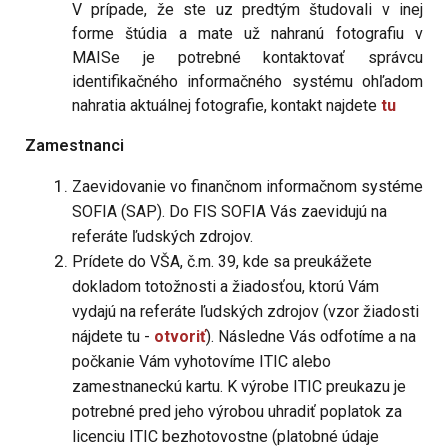
V prípade, že ste uz predtým študovali v inej
forme štúdia a mate už nahranú fotografiu v
MAISe je potrebné kontaktovať správcu
identifikačného informačného systému ohľadom
nahratia aktuálnej fotografie, kontakt najdete
tu
Zamestnanci
Zaevidovanie vo finančnom informačnom systéme
SOFIA (SAP). Do FIS SOFIA Vás zaevidujú na
referáte ľudských zdrojov.
Prídete do VŠA, č.m. 39, kde sa preukážete
dokladom totožnosti a žiadosťou, ktorú Vám
vydajú na referáte ľudských zdrojov (vzor žiadosti
nájdete tu -
otvoriť
). Následne Vás odfotíme a na
počkanie Vám vyhotovíme ITIC alebo
zamestnaneckú kartu. K výrobe ITIC preukazu je
potrebné pred jeho výrobou uhradiť poplatok za
licenciu ITIC bezhotovostne (platobné údaje