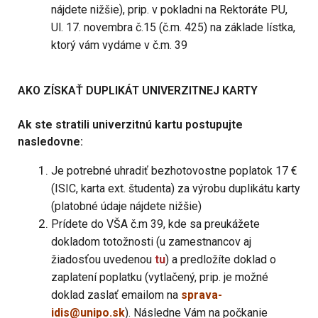
nájdete nižšie), prip. v pokladni na Rektoráte PU,
Ul. 17. novembra č.15 (č.m. 425) na základe lístka,
ktorý vám vydáme v č.m. 39
AKO ZÍSKAŤ DUPLIKÁT UNIVERZITNEJ KARTY
Ak ste stratili univerzitnú kartu postupujte
nasledovne:
Je potrebné uhradiť bezhotovostne poplatok 17 €
(ISIC, karta ext. študenta) za výrobu duplikátu karty
(platobné údaje nájdete nižšie)
Prídete do VŠA č.m 39, kde sa preukážete
dokladom totožnosti (u zamestnancov aj
žiadosťou uvedenou
tu
) a predložíte doklad o
zaplatení poplatku (vytlačený, prip. je možné
doklad zaslať emailom na
sprava-
idis@unipo.sk
). Následne Vám na počkanie