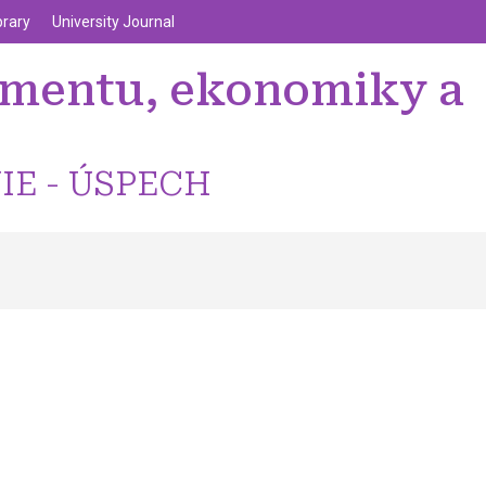
enu
Перейти до основного вмісту
brary
University Journal
žmentu, ekonomiky a
IE - ÚSPECH