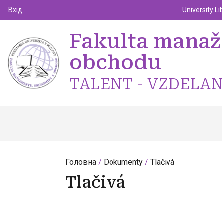
Top m
Používateľské menu
Вхід
University Li
Fakulta mana
obchodu
TALENT - VZDELAN
Головна
Dokumenty
Tlačivá
Tlačivá