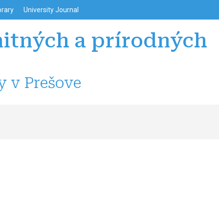
enu
Перейти до основного вмісту
brary
University Journal
itných a prírodných
y v Prešove