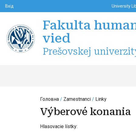
Top m
Používateľské menu
Вхід
University Li
Fakulta human
vied
Prešovskej univerzit
Головна
Zamestnanci
Linky
Výberové konania
Hlasovacie lístky: