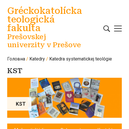
Перейти до основного вмісту
Gréckokatolícka
teologická
fakulta
Prešovskej
univerzity v Prešove
Головна
Katedry
Katedra systematickej teológie
KST
KST