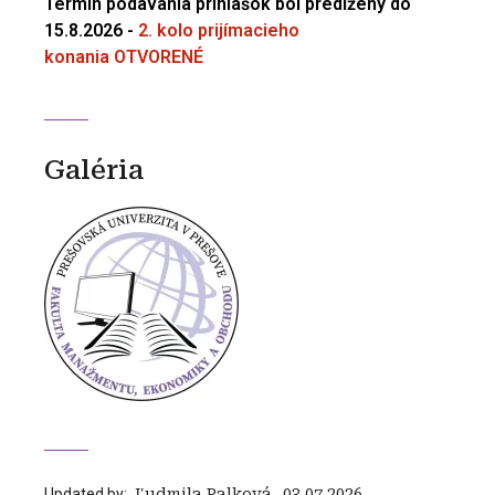
Termín podávania prihlášok bol predĺžený do
15.8.2026
-
2. kolo prijímacieho
konania OTVORENÉ
Galéria
Updated by:
‍ Ľudmila Palková
,
03.07.2026