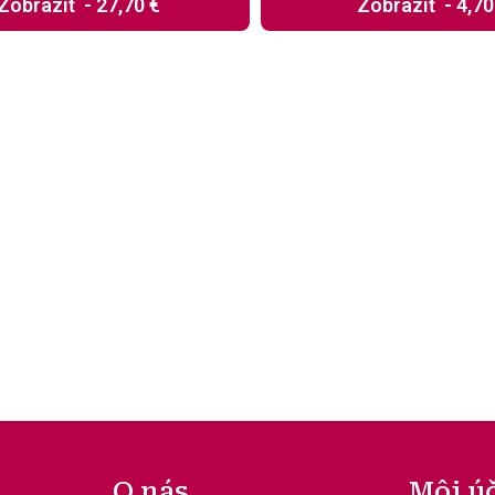
Zobraziť
-
27,70 €
Zobraziť
-
4,70
O nás
Môj ú