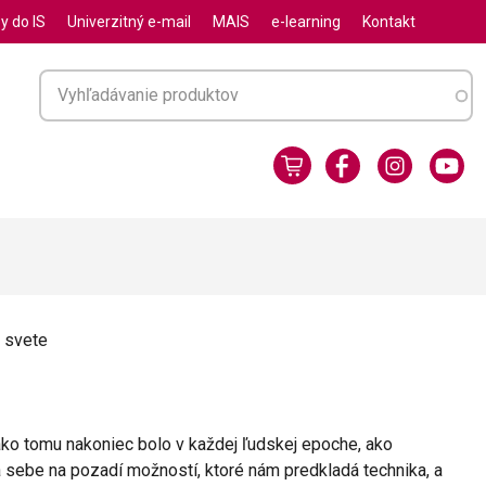
y do IS
Univerzitný e-mail
MAIS
e-learning
Kontakt
 svete
ko tomu nakoniec bolo v každej ľudskej epoche, ako
sebe na pozadí možností, ktoré nám predkladá technika, a