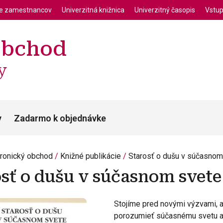
enu
Skočiť na hlavný obsah
ie zamestnancov
Univerzitná knižnica
Univerzitný časopis
Vstup
obchod
y
y
Zadarmo k objednávke
tronický obchod
Knižné publikácie
Starosť o dušu v súčasnom
osť o dušu v súčasnom svete
Stojíme pred novými výzvami, a
porozumieť súčasnému svetu a 