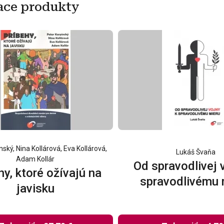
ace produkty
nský, Nina Kollárová, Eva Kollárová,
Lukáš Švaňa
Adam Kollár
Od spravodlivej 
hy, ktoré ožívajú na
spravodlivému 
javisku