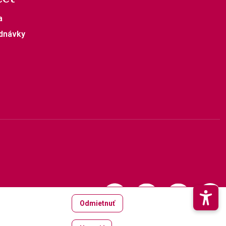
a
dnávky
Odmietnuť