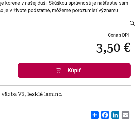
je korene v našej duši. Skúškou správnosti je našťastie sám
o, čo je v živote podstatné, môžeme porozumieť významu
Cena s DPH
3,50 €
 väzba V2, lesklé lamino.
Share
Facebook
Linked
Ema