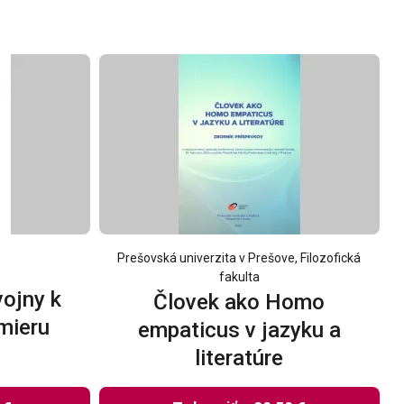
Prešovská univerzita v Prešove, Filozofická
fakulta
vojny k
Človek ako Homo
mieru
empaticus v jazyku a
literatúre