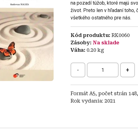
na pozadí túžob, ktoré majú svo
život. Preto len v hľadaní toh
všetkého ostatného pre nás.
Kód produktu
RK0060
Zásoby
Na sklade
Váha
0.20
kg
-
+
Formát A5, počet strán 148,
Rok vydania: 2021