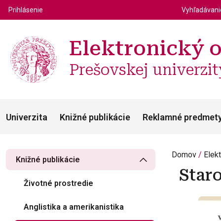
Top m
Používateľské menu
Prihlásenie
Vyhľadávan
Elektronický 
Prešovskej univerzit
Univerzita
Knižné publikácie
Reklamné predmet
Domov
Elek
Knižné publikácie
Star
Životné prostredie
Anglistika a amerikanistika