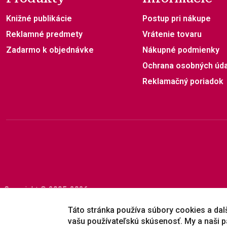
Knižné publikácie
Postup pri nákupe
Reklamné predmety
Vrátenie tovaru
Zadarmo k objednávke
Nákupné podmienky
Ochrana osobných úd
Reklamačný poriadok
Copyright © 2005-2026
Prešovská univerzita v Prešove
|
Created by
ActivIT
Táto stránka používa súbory cookies a dalši
vašu používateľskú skúsenosť. My a naši p