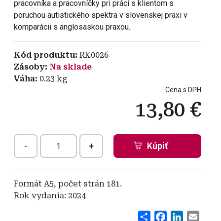
pracovníka a pracovníčky pri práci s klientom s
poruchou autistického spektra v slovenskej praxi v
komparácii s anglosaskou praxou.
Kód produktu
RK0026
Zásoby
Na sklade
Váha
0.23
kg
Cena s DPH
13,80 €
-
+
Formát A5, počet strán 181.
Rok vydania: 2024
Share
Facebook
LinkedI
Emai