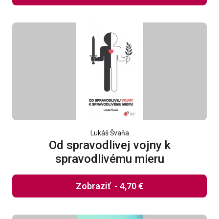
Lukáš Švaňa
Od spravodlivej vojny k
spravodlivému mieru
Zobraziť
-
4,70 €