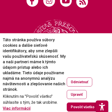
Táto stránka používa súbory
cookies a dalšie sieťové
identifikátory, aby sme zlepšili
vašu používateľskú skúsenosť. My
a naši partneri máme k týmto
údajom prístup alebo ich
ukladáme. Tieto údaje používame
najmä na anonymnú analýzu
Odmietnuť
návštevnosti a zlepšovanie našich
Copyright © 2005-2026
stránok.
Prešovská univerzita v Prešove
Upraviť
Kliknutím na "Povoliť všetko"
Created by
ActivIT
súhlasíte s tým, že tak urobíme.
Zruši
Povoliť všetko
Viac informácií