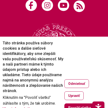
Táto stránka používa súbory
cookies a dalšie sieťové
identifikátory, aby sme zlepšili
vašu používateľskú skúsenosť. My
a naši partneri máme k týmto
údajom prístup alebo ich
ukladáme. Tieto údaje používame
najmä na anonymnú analýzu
Odmietnuť
návštevnosti a zlepšovanie našich
Copyright © 2005-2026
stránok.
Prešovská univerzita v Prešove
Upraviť
Kliknutím na "Povoliť všetko"
Created by
ActivIT
súhlasíte s tým, že tak urobíme.
Zruši
Povoliť všetko