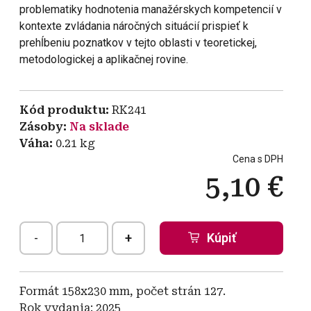
problematiky hodnotenia manažérskych kompetencií v
kontexte zvládania náročných situácií prispieť k
prehĺbeniu poznatkov v tejto oblasti v teoretickej,
metodologickej a aplikačnej rovine.
Kód produktu
RK241
Zásoby
Na sklade
Váha
0.21
kg
Cena s DPH
5,10 €
-
+
Formát 158x230 mm, počet strán 127.
Rok vydania: 2025