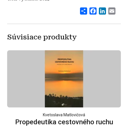
Share
Facebook
LinkedI
Emai
Súvisiace produkty
Kvetoslava Matlovičová
Propedeutika cestovného ruchu